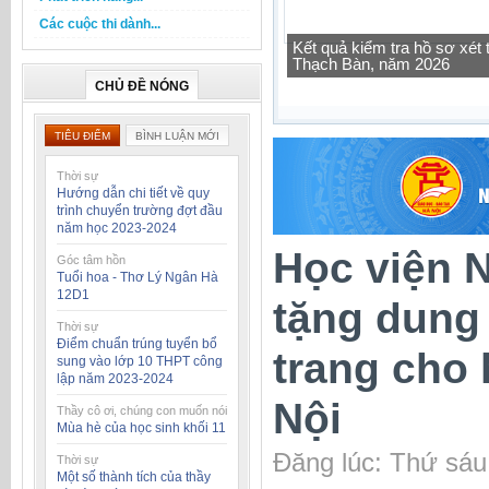
Các cuộc thi dành...
Tra cứu thông tin lớp học 
CHỦ ĐỀ NÓNG
TIÊU ĐIỂM
BÌNH LUẬN MỚI
Thời sự
Hướng dẫn chi tiết về quy
trình chuyển trường đợt đầu
năm học 2023-2024
Học viện 
Góc tâm hồn
Tuổi hoa - Thơ Lý Ngân Hà
12D1
tặng dung 
Thời sự
Điểm chuẩn trúng tuyển bổ
trang cho
sung vào lớp 10 THPT công
lập năm 2023-2024
Nội
Thầy cô ơi, chúng con muốn nói
Mùa hè của học sinh khối 11
Đăng lúc: Thứ sáu
Thời sự
Một số thành tích của thầy