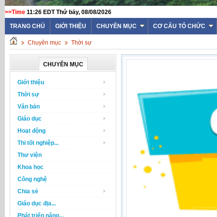
>>Time
11:26 EDT Thứ bảy, 08/08/2026
TRANG CHỦ
GIỚI THIỆU
CHUYÊN MỤC
CƠ CẤU TỔ CHỨC
Chuyên mục
Thời sự
CHUYÊN MỤC
Giới thiệu
Thời sự
Văn bản
Giáo dục
Hoạt động
Thi tốt nghiệp...
Thư viện
Khoa học
Công nghệ
Chia sẻ
Giáo dục địa...
Phát triển năng...