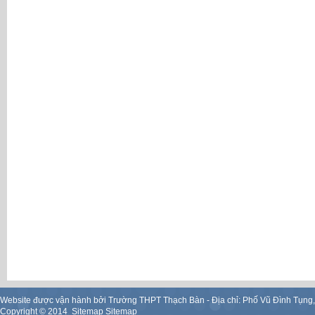
Website được vận hành bởi Trường THPT Thạch Bàn - Địa chỉ: Phố Vũ Đình Tụng
Copyright ©
2014
.
Sitemap
Sitemap