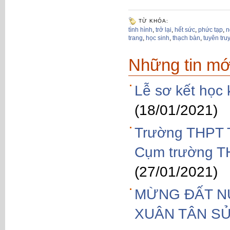
TỪ KHÓA:
tình hình
,
trở lại
,
hết sức
,
phức tạp
,
n
trang
,
học sinh
,
thạch bàn
,
tuyên tru
Những tin mớ
Lễ sơ kết học
(18/01/2021)
Trường THPT T
Cụm trường T
(27/01/2021)
MỪNG ĐẤT N
XUÂN TÂN SỬ