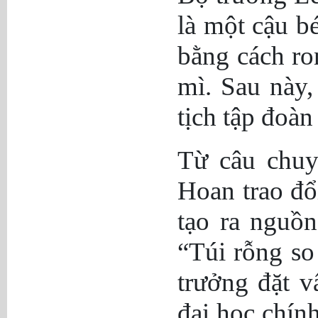
là một cậu b
bằng cách ro
mì. Sau này,
tịch tập đoà
Từ câu chu
Hoan trao đổ
tạo ra nguồn
“Túi rỗng so
trưởng đặt v
đại học chín