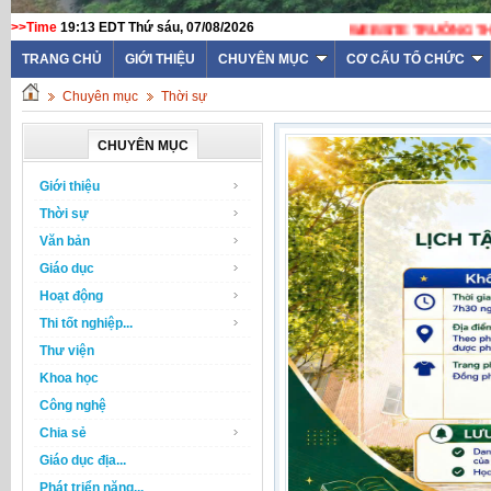
>>Time
19:13 EDT Thứ sáu, 07/08/2026
TRANG CHỦ
GIỚI THIỆU
CHUYÊN MỤC
CƠ CẤU TỔ CHỨC
Chuyên mục
Thời sự
CHUYÊN MỤC
Giới thiệu
Thời sự
Văn bản
Giáo dục
Hoạt động
Thi tốt nghiệp...
Thư viện
Khoa học
Công nghệ
Chia sẻ
Giáo dục địa...
Phát triển năng...