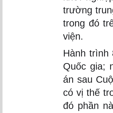
trường trun
trong đó t
viện.
Hành trình 
Quốc gia; 
án sau Cuộc
có vị thế t
đó phần nà