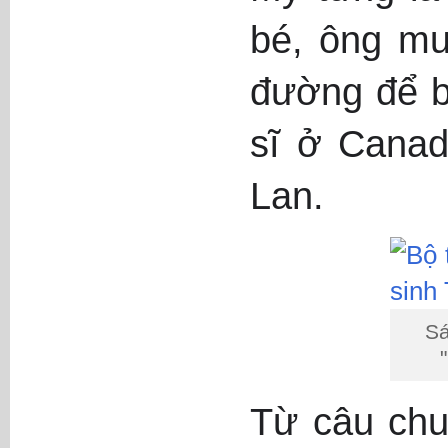
bé, ông mư
đường để b
sĩ ở Canad
Lan.
Sá
Từ câu chu