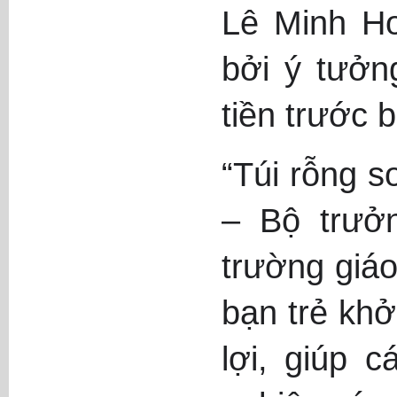
Lê Minh Ho
bởi ý tưởn
tiền trước 
“Túi rỗng s
– Bộ trưởn
trường giá
bạn trẻ khở
lợi, giúp 