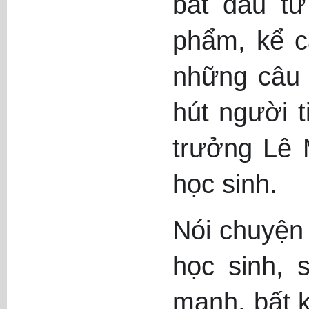
bắt đầu từ
phẩm, kể c
những câu 
hút người 
trưởng Lê 
học sinh.
Nói chuyện 
học sinh, 
mạnh, bất k