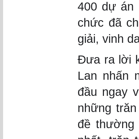
400 dự án 
chức đã ch
giải, vinh d
Đưa ra lời
Lan nhấn m
đầu ngay v
những trăn
đề thường 