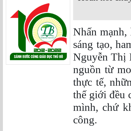
Nhấn mạnh, 
sáng tạo, ha
Nguyễn Thị L
nguồn từ mo
thực tế, nhữ
thế giới đều 
mình, chứ k
công.