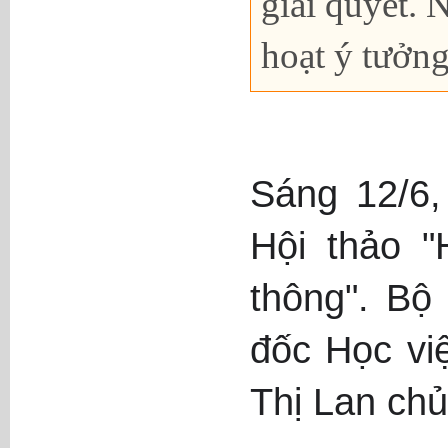
giải quyết. 
hoạt ý tưởng
Sáng 12/6,
Hội thảo "
thông". B
đốc Học vi
Thị Lan chủ 