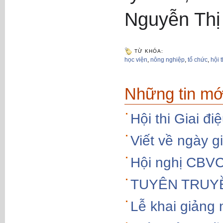
Nguyễn Thị
TỪ KHÓA:
học viện
,
nông nghiệp
,
tổ chức
,
hội 
Những tin mớ
Hội thi Giai đ
Viết về ngày g
Hội nghị CBV
TUYÊN TRUY
Lễ khai giảng