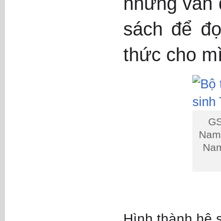
những vấn đ
sách để đọ
thức cho m
GS
Nam 
Nam
Hình thành hệ s