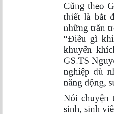
Cũng theo G
thiết là bắt
những trăn t
“Điều gì kh
khuyến khích
GS.TS Nguyễn
nghiệp dù n
năng động, sứ
Nói chuyện 
sinh, sinh v