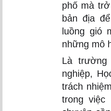
phố mà trở
bản địa để
luồng gió 
những mô hì
Là trường
nghiệp, Họ
trách nhiệ
trong việ