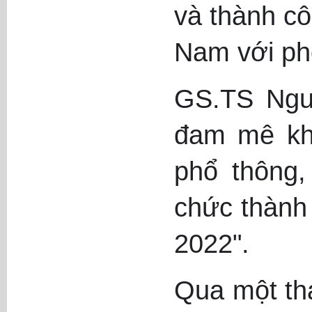
và thành cô
Nam với ph
GS.TS Nguy
đam mê khở
phổ thông,
chức thành
2022".
Qua một th