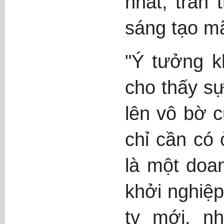
nhất, trăn 
sáng tạo mã
"Ý tưởng k
cho thấy s
lên vô bờ c
chỉ cần có 
là một doan
khởi nghiệp
ty mới, n