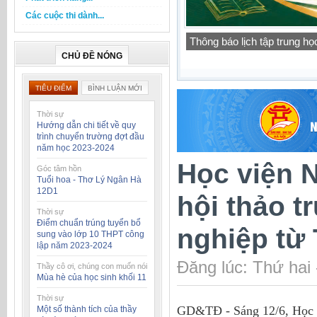
Các cuộc thi dành...
Báo cáo thường niên của t
học 2025-2026
CHỦ ĐỀ NÓNG
TIÊU ĐIỂM
BÌNH LUẬN MỚI
Thời sự
Hướng dẫn chi tiết về quy
trình chuyển trường đợt đầu
năm học 2023-2024
Học viện 
Góc tâm hồn
Tuổi hoa - Thơ Lý Ngân Hà
12D1
hội thảo t
Thời sự
Điểm chuẩn trúng tuyển bổ
nghiệp từ
sung vào lớp 10 THPT công
lập năm 2023-2024
Đăng lúc: Thứ hai
Thầy cô ơi, chúng con muốn nói
Mùa hè của học sinh khối 11
Thời sự
GD&TĐ - Sáng 12/6, Học vi
Một số thành tích của thầy