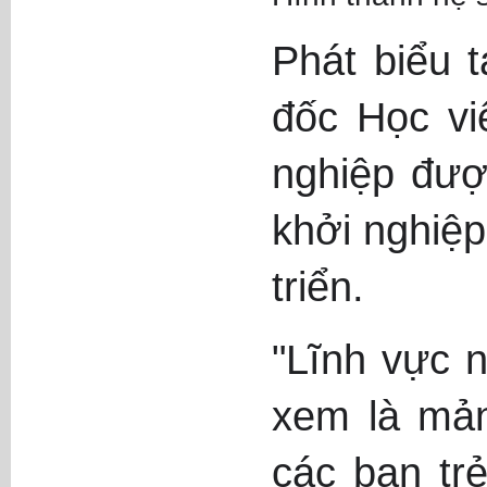
Phát biểu 
đốc Học vi
nghiệp đượ
khởi nghiệp
triển.
"Lĩnh vực 
xem là mản
các bạn tr