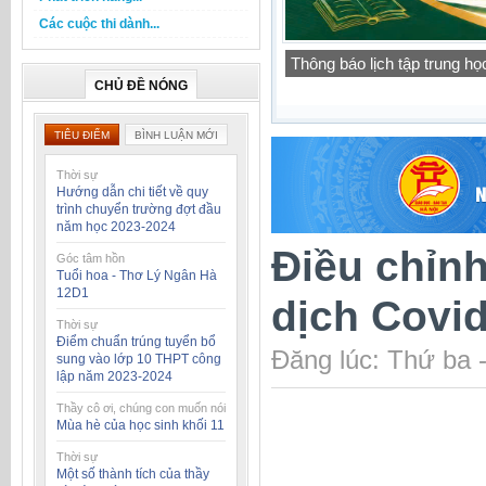
Các cuộc thi dành...
Báo cáo thường niên của t
học 2025-2026
CHỦ ĐỀ NÓNG
TIÊU ĐIỂM
BÌNH LUẬN MỚI
Thời sự
Hướng dẫn chi tiết về quy
trình chuyển trường đợt đầu
năm học 2023-2024
Điều chỉn
Góc tâm hồn
Tuổi hoa - Thơ Lý Ngân Hà
12D1
dịch Covi
Thời sự
Điểm chuẩn trúng tuyển bổ
Đăng lúc: Thứ ba 
sung vào lớp 10 THPT công
lập năm 2023-2024
Thầy cô ơi, chúng con muốn nói
Mùa hè của học sinh khối 11
Thời sự
Một số thành tích của thầy