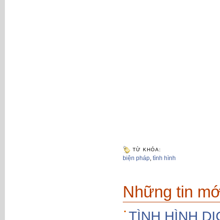
TỪ KHÓA:
biện pháp
,
tình hình
Những tin mớ
TÌNH HÌNH D