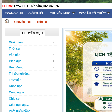
>>Time
17:57 EDT Thứ năm, 06/08/2026
WEB
TRANG CHỦ
GIỚI THIỆU
CHUYÊN MỤC
CƠ CẤU TỔ CHỨC
Chuyên mục
Thời sự
CHUYÊN MỤC
Giới thiệu
Thời sự
Văn bản
Giáo dục
Hoạt động
Thi tốt nghiệp...
Thư viện
Khoa học
Công nghệ
Chia sẻ
Giáo dục địa...
Phát triển năng...