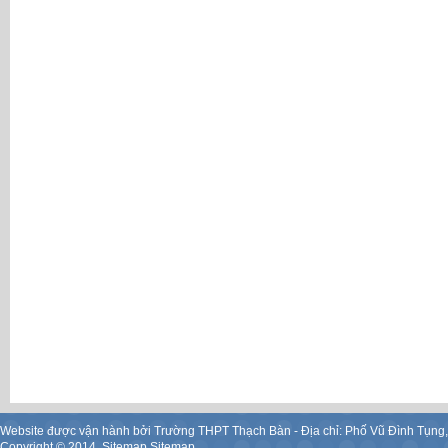
Website được vận hành bởi Trường THPT Thạch Bàn - Địa chỉ: Phố Vũ Đình Tụng
Copyright ©
2014
.
Sitemap
Sitemap