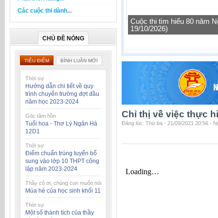
Các cuộc thi dành...
Cuộc thi tìm hiểu 80 năm N
19/10/2026)
CHỦ ĐỀ NÓNG
TIÊU ĐIỂM
BÌNH LUẬN MỚI
Thời sự
Hướng dẫn chi tiết về quy
trình chuyển trường đợt đầu
năm học 2023-2024
Chỉ thị về việc thực
Góc tâm hồn
Tuổi hoa - Thơ Lý Ngân Hà
Đăng lúc: Thứ ba - 21/09/2021 20:56 - 
12D1
Thời sự
Điểm chuẩn trúng tuyển bổ
sung vào lớp 10 THPT công
lập năm 2023-2024
Thầy cô ơi, chúng con muốn nói
Mùa hè của học sinh khối 11
Thời sự
Một số thành tích của thầy