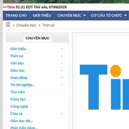
>>Time
01:21 EDT Thứ sáu, 07/08/2026
TRANG CHỦ
GIỚI THIỆU
CHUYÊN MỤC
CƠ CẤU TỔ CHỨC
Chuyên mục
Thời sự
CHUYÊN MỤC
Giới thiệu
Thời sự
Văn bản
Giáo dục
Hoạt động
Thi tốt nghiệp...
Thư viện
Khoa học
Công nghệ
Chia sẻ
Giáo dục địa...
Phát triển năng...