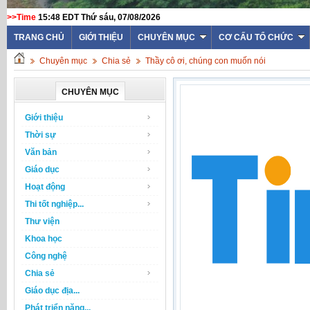
>>Time
15:48 EDT Thứ sáu, 07/08/2026
TRANG CHỦ
GIỚI THIỆU
CHUYÊN MỤC
CƠ CẤU TỔ CHỨC
Chuyên mục
Chia sẻ
Thầy cô ơi, chúng con muốn nói
CHUYÊN MỤC
Giới thiệu
Thời sự
Văn bản
Giáo dục
Hoạt động
Thi tốt nghiệp...
Thư viện
Khoa học
Công nghệ
Chia sẻ
Giáo dục địa...
Phát triển năng...