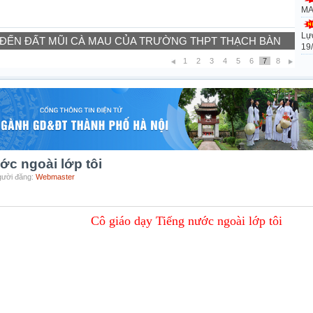
MA
Lự
 ĐẾN ĐẤT MŨI CÀ MAU CỦA TRƯỜNG THPT THẠCH BÀN
19
1
2
3
4
5
6
7
8
ớc ngoài lớp tôi
Người đăng:
Webmaster
Cô giáo dạy Tiếng nước ngoài lớp tôi