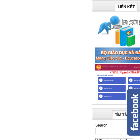
LIÊN KẾT
TÌM TÀI LIỆU
Search