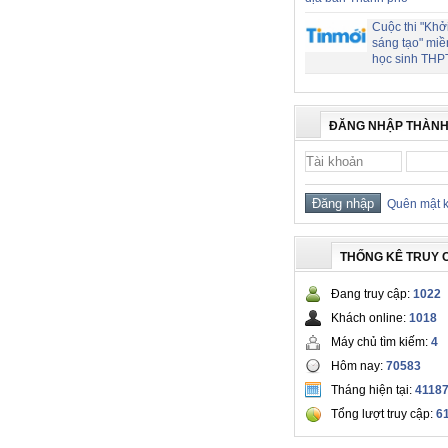
Cuộc thi "Khở
sáng tạo" miề
học sinh THP
ĐĂNG NHẬP THÀNH
Quên mật 
THỐNG KÊ TRUY 
Đang truy cập:
1022
Khách online:
1018
Máy chủ tìm kiếm:
4
Hôm nay:
70583
Tháng hiện tại:
4118
Tổng lượt truy cập:
6