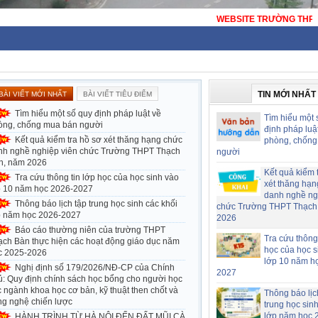
WEBSITE TRƯỜNG THPT THẠCH BÀN - HÀ NỘI - TRƯỜNG THPT
TIN MỚI NHẤT
BÀI VIẾT MỚI NHẤT
BÀI VIẾT TIÊU ĐIỂM
Tìm hiểu một số quy định pháp luật về
Tìm hiểu một 
òng, chống mua bán người
định pháp luậ
Kết quả kiểm tra hồ sơ xét thăng hạng chức
phòng, chống
nh nghề nghiệp viên chức Trường THPT Thạch
người
n, năm 2026
Kết quả kiểm 
Tra cứu thông tin lớp học của học sinh vào
xét thăng hạn
p 10 năm học 2026-2027
danh nghề ng
Thông báo lịch tập trung học sinh các khối
chức Trường THPT Thạch
p năm học 2026-2027
2026
Báo cáo thường niên của trường THPT
Tra cứu thông 
ạch Bàn thực hiện các hoạt động giáo dục năm
học của học s
c 2025-2026
lớp 10 năm h
Nghị định số 179/2026/NĐ-CP của Chính
2027
ủ: Quy định chính sách học bổng cho người học
 ngành khoa học cơ bản, kỹ thuật then chốt và
Thông báo lịc
ng nghệ chiến lược
trung học sin
lớp năm học 
HÀNH TRÌNH TỪ HÀ NỘI ĐẾN ĐẤT MŨI CÀ