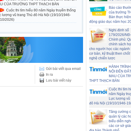
U CỦA TRƯỜNG THPT THẠCH BÀN
Báo cáo thườ
Cuộc thi tìm hiểu 80 năm Ngày truyền thống
của trường T
c lượng vũ trang Thủ đô Hà Nội (19/10/1946-
Bàn thực hiện
/10/2026)
động giáo dục năm học 2
Nghị định số
179/2026/NĐ
Chính phủ: Q
chính sách h
cho người học các ngành
cơ bản, kỹ thuật then chốt
nghệ chiến lược
HÀNH TRÌNH
Gửi bài viết qua email
NỘI ĐẾN ĐẤT
In ra
MAU CỦA T
Lưu bài viết này
THPT THẠCH BÀN
Cuộc thi tìm h
năm Ngày tru
Lực lượng vũ 
đô Hà Nội (19/10/1946-19
Tăng cường c
quản lý các h
biểu diễn nghệ
các cơ sở giá
địa bàn Thành phố