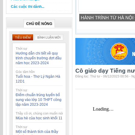
Các cuộc thi dành...
HÀNH TRÌNH TỪ HÀ NỘI
CHỦ ĐỀ NÓNG
TIÊU ĐIỂM
BÌNH LUẬN MỚI
Thời sự
Hướng dẫn chi tiết về quy
trình chuyển trường đợt đầu
năm học 2023-2024
Cô giáo dạy Tiếng nư
Góc tâm hồn
Tuổi hoa - Thơ Lý Ngân Hà
Đăng lúc: Thứ tư - 06/12/2023 00:56 - 
12D1
Thời sự
Điểm chuẩn trúng tuyển bổ
sung vào lớp 10 THPT công
lập năm 2023-2024
Thầy cô ơi, chúng con muốn nói
Mùa hè của học sinh khối 11
Thời sự
Một số thành tích của thầy