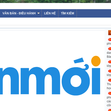
VĂN BẢN - ĐIỀU HÀNH
LIÊN HỆ
TÌM KIẾM
ph
da
Bà
lớ
lớ
Th
họ
ph
các
cô