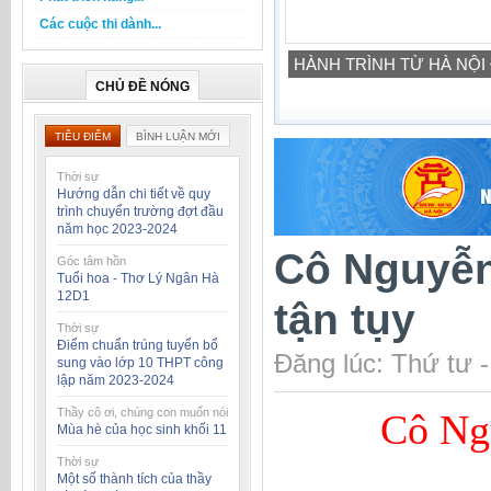
Các cuộc thi dành...
HÀNH TRÌNH TỪ HÀ NỘI
CHỦ ĐỀ NÓNG
TIÊU ĐIỂM
BÌNH LUẬN MỚI
Thời sự
Hướng dẫn chi tiết về quy
trình chuyển trường đợt đầu
năm học 2023-2024
Cô Nguyễn
Góc tâm hồn
Tuổi hoa - Thơ Lý Ngân Hà
12D1
tận tụy
Thời sự
Điểm chuẩn trúng tuyển bổ
Đăng lúc: Thứ tư 
sung vào lớp 10 THPT công
lập năm 2023-2024
Thầy cô ơi, chúng con muốn nói
Cô Ngu
Mùa hè của học sinh khối 11
Thời sự
Một số thành tích của thầy