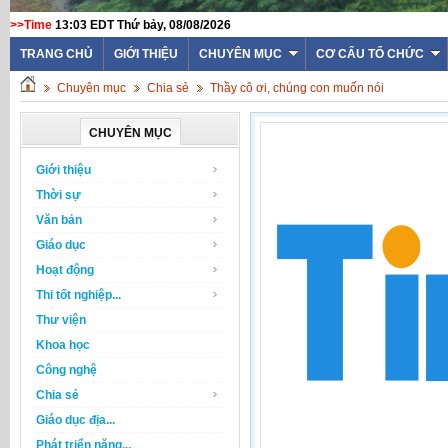
>>Time
13:03 EDT Thứ bảy, 08/08/2026
TRANG CHỦ
GIỚI THIỆU
CHUYÊN MỤC
CƠ CẤU TỔ CHỨC
Chuyên mục
Chia sẻ
Thầy cô ơi, chúng con muốn nói
CHUYÊN MỤC
Giới thiệu
Thời sự
Văn bản
Giáo dục
Hoạt động
Thi tốt nghiệp...
Thư viện
Khoa học
Công nghệ
Chia sẻ
Giáo dục địa...
Phát triển năng...