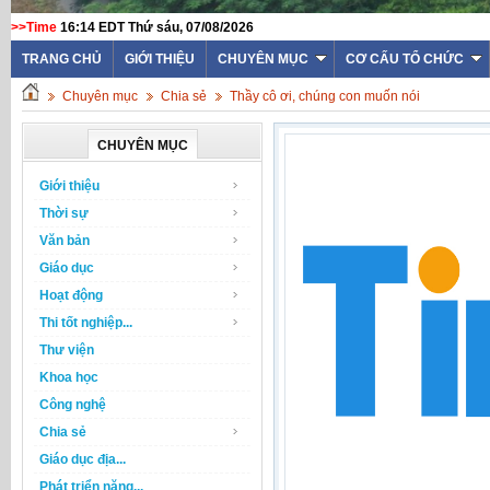
>>Time
16:14 EDT Thứ sáu, 07/08/2026
TRANG CHỦ
GIỚI THIỆU
CHUYÊN MỤC
CƠ CẤU TỔ CHỨC
Chuyên mục
Chia sẻ
Thầy cô ơi, chúng con muốn nói
CHUYÊN MỤC
Giới thiệu
Thời sự
Văn bản
Giáo dục
Hoạt động
Thi tốt nghiệp...
Thư viện
Khoa học
Công nghệ
Chia sẻ
Giáo dục địa...
Phát triển năng...