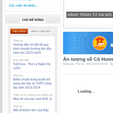
Các cuộc thi dành...
HÀNH TRÌNH TỪ HÀ NỘI
CHỦ ĐỀ NÓNG
TIÊU ĐIỂM
BÌNH LUẬN MỚI
Thời sự
Hướng dẫn chi tiết về quy
trình chuyển trường đợt đầu
năm học 2023-2024
Ấn tượng về Cô Hươ
Góc tâm hồn
Tuổi hoa - Thơ Lý Ngân Hà
Đăng lúc: Thứ tư - 06/12/2023 00:58 - 
12D1
Thời sự
Điểm chuẩn trúng tuyển bổ
sung vào lớp 10 THPT công
lập năm 2023-2024
Thầy cô ơi, chúng con muốn nói
Mùa hè của học sinh khối 11
Thời sự
Một số thành tích của thầy