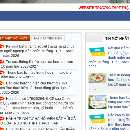
WEBSITE TRƯỜNG THPT THẠCH BÀN - HÀ NỘI 
TIN MỚI NHẤT
BÀI VIẾT MỚI NHẤT
BÀI VIẾT TIÊU ĐIỂM
Kết quả kiểm tra hồ sơ xét thăng hạng chức
Kết quả kiểm 
nh nghề nghiệp viên chức Trường THPT Thạch
xét thăng hạn
n, năm 2026
danh nghề ng
Tra cứu thông tin lớp học của học sinh vào
chức Trường THPT Thạch
p 10 năm học 2026-2027
2026
Thông báo lịch tập trung học sinh các khối
Tra cứu thông 
p năm học 2026-2027
học của học s
Báo cáo thường niên của trường THPT
lớp 10 năm h
ạch Bàn thực hiện các hoạt động giáo dục năm
2027
c 2025-2026
Thông báo lịc
Nghị định số 179/2026/NĐ-CP của Chính
trung học sin
ủ: Quy định chính sách học bổng cho người học
lớp năm học 
 ngành khoa học cơ bản, kỹ thuật then chốt và
ng nghệ chiến lược
Báo cáo thườ
HÀNH TRÌNH TỪ HÀ NỘI ĐẾN ĐẤT MŨI CÀ
của trường T
U CỦA TRƯỜNG THPT THẠCH BÀN
Bàn thực hiện
động giáo dục năm học 2
Cuộc thi tìm hiểu 80 năm Ngày truyền thống