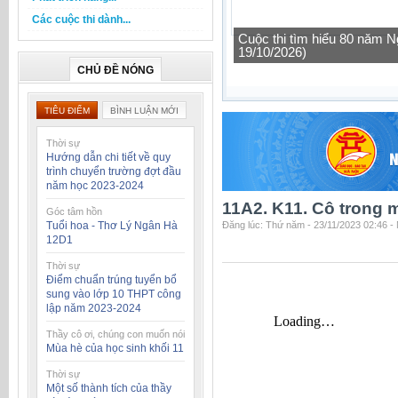
Các cuộc thi dành...
Cuộc thi tìm hiểu 80 năm N
19/10/2026)
CHỦ ĐỀ NÓNG
TIÊU ĐIỂM
BÌNH LUẬN MỚI
Thời sự
Hướng dẫn chi tiết về quy
trình chuyển trường đợt đầu
năm học 2023-2024
11A2. K11. Cô trong 
Góc tâm hồn
Tuổi hoa - Thơ Lý Ngân Hà
Đăng lúc: Thứ năm - 23/11/2023 02:46 -
12D1
Thời sự
Điểm chuẩn trúng tuyển bổ
sung vào lớp 10 THPT công
lập năm 2023-2024
Thầy cô ơi, chúng con muốn nói
Mùa hè của học sinh khối 11
Thời sự
Một số thành tích của thầy