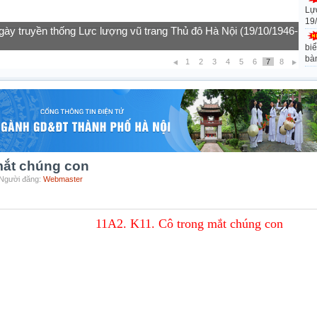
Lự
19
gày truyền thống Lực lượng vũ trang Thủ đô Hà Nội (19/10/1946-
biể
bà
1
2
3
4
5
6
7
8
mắt chúng con
 Người đăng:
Webmaster
11A2. K11. Cô trong mắt chúng con