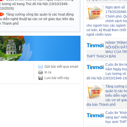
c lượng vũ trang Thủ đô Hà Nội (19/10/1946-
Nghị định số
/10/2026)
179/2026/NĐ
Tăng cường công tác quản lý các hoạt động
Chính phủ: Q
u diễn nghệ thuật tại các cơ sở giáo dục trên địa
chính sách h
n Thành phố
cho người học các ngành
cơ bản, kỹ thuật then chốt
nghệ chiến lược
HÀNH TRÌNH
NỘI ĐẾN ĐẤT
MAU CỦA T
THPT THẠCH BÀN
Cuộc thi tìm h
Gửi bài viết qua email
năm Ngày tru
In ra
Lực lượng vũ 
Lưu bài viết này
đô Hà Nội (19/10/1946-19
Tăng cường c
quản lý các h
biểu diễn nghệ
các cơ sở giá
địa bàn Thành phố
Cuộc thi "Khở
sáng tạo" miề
học sinh THP