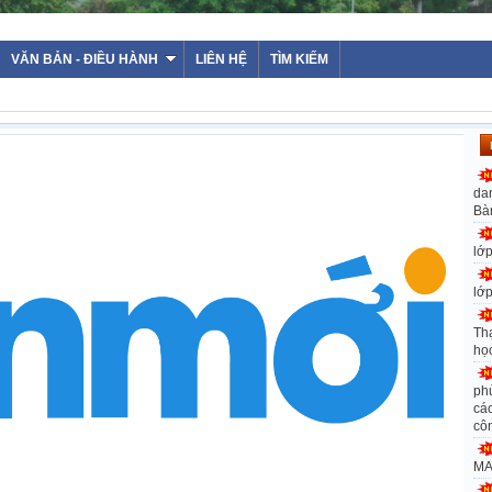
VĂN BẢN - ĐIỀU HÀNH
LIÊN HỆ
TÌM KIẾM
da
Bà
lớ
lớ
Th
họ
ph
các
cô
MA