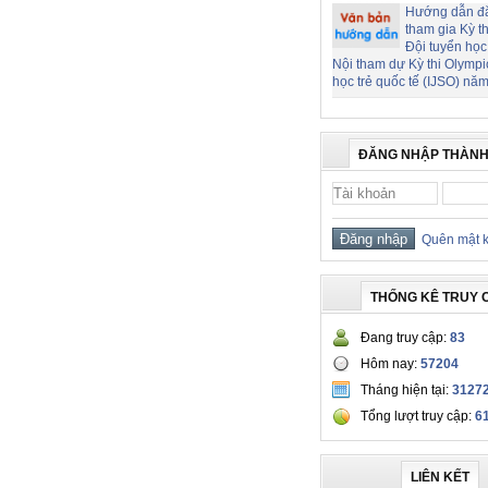
Hướng dẫn đ
tham gia Kỳ t
Đội tuyển học
Nội tham dự Kỳ thi Olymp
học trẻ quốc tế (IJSO) nă
ĐĂNG NHẬP THÀNH
Quên mật 
THỐNG KÊ TRUY 
Đang truy cập:
83
Hôm nay:
57204
Tháng hiện tại:
3127
Tổng lượt truy cập:
6
LIÊN KẾT