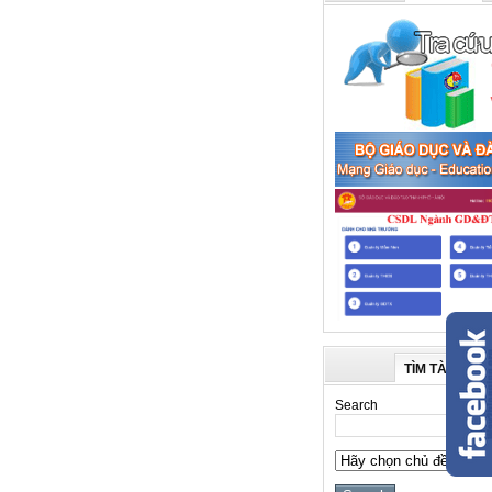
TÌM TÀI LIỆU
Search