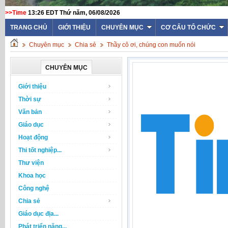
>>Time
13:26 EDT Thứ năm, 06/08/2026
TRANG CHỦ
GIỚI THIỆU
CHUYÊN MỤC
CƠ CẤU TỔ CHỨC
Chuyên mục
Chia sẻ
Thầy cô ơi, chúng con muốn nói
CHUYÊN MỤC
Giới thiệu
Thời sự
Văn bản
Giáo dục
Hoạt động
Thi tốt nghiệp...
Thư viện
Khoa học
Công nghệ
Chia sẻ
Giáo dục địa...
Phát triển năng...