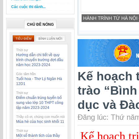
Các cuộc thi dành...
HÀNH TRÌNH TỪ HÀ NỘI
CHỦ ĐỀ NÓNG
TIÊU ĐIỂM
BÌNH LUẬN MỚI
Thời sự
Hướng dẫn chi tiết về quy
trình chuyển trường đợt đầu
năm học 2023-2024
Kế hoạch t
Góc tâm hồn
Tuổi hoa - Thơ Lý Ngân Hà
12D1
trào “Bìn
Thời sự
Điểm chuẩn trúng tuyển bổ
dục và Đào
sung vào lớp 10 THPT công
lập năm 2023-2024
Đăng lúc: Thứ năm
Thầy cô ơi, chúng con muốn nói
Mùa hè của học sinh khối 11
Thời sự
Kế hoạch tr
Một số thành tích của thầy