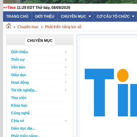
>>Time
11:29 EDT Thứ bảy, 08/08/2026
TRANG CHỦ
GIỚI THIỆU
CHUYÊN MỤC
CƠ CẤU TỔ CHỨC
Chuyên mục
Phát triển năng lực số
CHUYÊN MỤC
Giới thiệu
Thời sự
Văn bản
Giáo dục
Hoạt động
Thi tốt nghiệp...
Thư viện
Khoa học
Công nghệ
Chia sẻ
Giáo dục địa...
Phát triển năng...