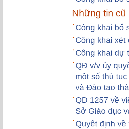
Những tin cũ
Công khai bổ 
Công khai xét
Công khai dự 
QĐ v/v ủy quy
một số thủ tục
và Đào tạo th
QĐ 1257 về vi
Sở Giáo dục v
Quyết định về 