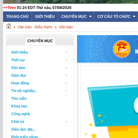
>>Time
01:24 EDT Thứ sáu, 07/08/2026
TRANG CHỦ
GIỚI THIỆU
CHUYÊN MỤC
CƠ CẤU TỔ CHỨC
Văn bản - Điều hành
Văn bản
CHUYÊN MỤC
Giới thiệu
Thời sự
Văn bản
Giáo dục
Hoạt động
Thi tốt nghiệp...
Thư viện
Khoa học
Công nghệ
Chia sẻ
Giáo dục địa...
Phát triển năng...