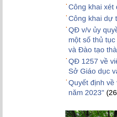
Công khai xét
Công khai dự 
QĐ v/v ủy quy
một số thủ tục
và Đào tạo th
QĐ 1257 về vi
Sở Giáo dục v
Quyết định về 
năm 2023"
(26