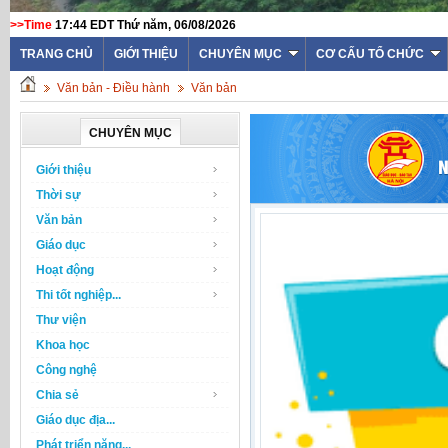
>>Time
17:44 EDT Thứ năm, 06/08/2026
TRANG CHỦ
GIỚI THIỆU
CHUYÊN MỤC
CƠ CẤU TỔ CHỨC
Văn bản - Điều hành
Văn bản
CHUYÊN MỤC
Giới thiệu
Thời sự
Văn bản
Giáo dục
Hoạt động
Thi tốt nghiệp...
Thư viện
Khoa học
Công nghệ
Chia sẻ
Giáo dục địa...
Phát triển năng...