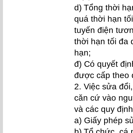
d) Tổng thời hạ
quá thời hạn tố
tuyến điện tươ
thời hạn tối đa
hạn;
đ) Có quyết đị
được cấp theo q
2. Việc sửa đổi
căn cứ vào nguy
và các quy định
a) Giấy phép sử
b) Tổ chức, cá