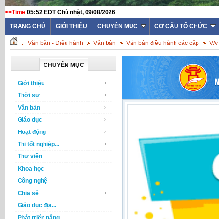
>>Time
05:52 EDT Chủ nhật, 09/08/2026
TRANG CHỦ
GIỚI THIỆU
CHUYÊN MỤC
CƠ CẤU TỔ CHỨC
Văn bản - Điều hành
Văn bản
Văn bản điều hành các cấp
V/v
CHUYÊN MỤC
Giới thiệu
Thời sự
Văn bản
Giáo dục
Hoạt động
Thi tốt nghiệp...
Thư viện
Khoa học
Công nghệ
Chia sẻ
Giáo dục địa...
Phát triển năng...