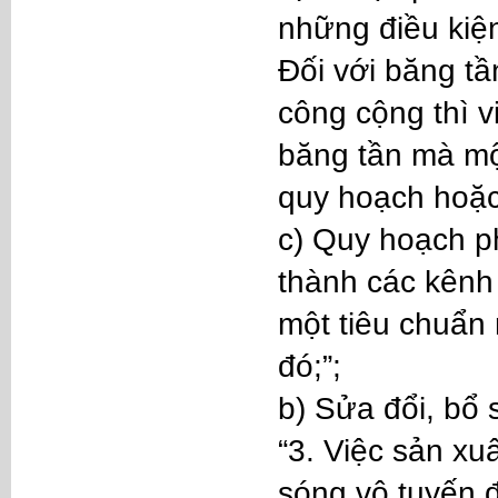
những điều kiện
Đối với băng tầ
công cộng thì v
băng tần mà mộ
quy hoạch hoặc
c) Quy hoạch p
thành các kênh 
một tiêu chuẩn 
đó;”;
b) Sửa đổi, bổ
“3. Việc sản xuấ
sóng vô tuyến đ