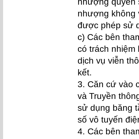
nhượng quyền s
nhượng không v
được phép sử d
c) Các bên tha
có trách nhiệm
dịch vụ viễn th
kết.
3. Căn cứ vào c
và Truyền thôn
sử dụng băng t
số vô tuyến đi
4. Các bên tha