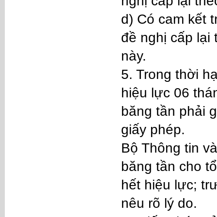
nghị cấp lại th
d) Có cam kết t
đề nghị cấp lại
này.
5. Trong thời 
hiệu lực 06 thá
băng tần phải g
giấy phép.
Bộ Thông tin và
băng tần cho t
hết hiệu lực; t
nêu rõ lý do.