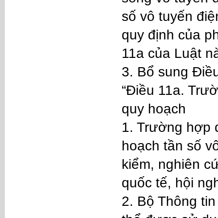
số vô tuyến điệ
quy định của ph
11a của Luật nà
3. Bổ sung Điề
“Điều 11a. Trư
quy hoạch
1. Trường hợp 
hoạch tần số v
kiểm, nghiên c
quốc tế, hội ngh
2. Bộ Thông ti