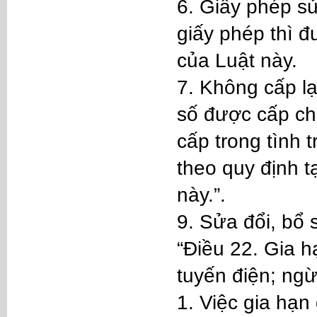
6. Giấy phép sử
giấy phép thì đ
của Luật này.
7. Không cấp lạ
số được cấp ch
cấp trong tình 
theo quy định t
này.”.
9. Sửa đổi, bổ
“Điều 22. Gia h
tuyến điện; ng
1. Việc gia hạn