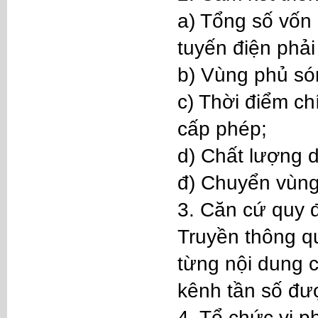
a) Tổng số vốn
tuyến điện phải 
b) Vùng phủ són
c) Thời điểm ch
cấp phép;
d) Chất lượng d
đ) Chuyển vùng 
3. Căn cứ quy đ
Truyền thông qu
từng nội dung c
kênh tần số đượ
4. Tổ chức vi p