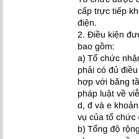
cấp trực tiếp 
điện.
2. Điều kiện đ
bao gồm:
a) Tổ chức nhậ
phải có đủ điều
hợp với băng t
pháp luật về vi
d, đ và e khoản
vụ của tổ chức
b) Tổng độ rộn