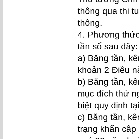
thông qua thi t
thông.
4. Phương thức 
tần số sau đây:
a) Băng tần, kê
khoản 2 Điều n
b) Băng tần, kê
mục đích thử n
biệt quy định t
c) Băng tần, kê
trạng khẩn cấp 