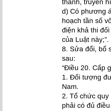
thanh, truyền h
d) Có phương á
hoạch tần số v
điện khả thi đố
của Luật này;”.
8. Sửa đổi, bổ
sau:
“Điều 20. Cấp 
1. Đối tượng đư
Nam.
2. Tổ chức quy 
phải có đủ điều