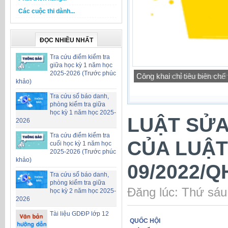
Các cuộc thi dành...
ĐỌC NHIỀU NHẤT
Tra cứu điểm kiểm tra
giữa học kỳ 1 năm học
2025-2026 (Trước phúc
Công khai chỉ tiêu biên ch
khảo)
Tra cứu số báo danh,
phòng kiểm tra giữa
học kỳ 1 năm học 2025-
LUẬT SỬA
2026
Tra cứu điểm kiểm tra
CỦA LUẬT
cuối học kỳ 1 năm học
2025-2026 (Trước phúc
khảo)
09/2022/Q
Tra cứu số báo danh,
phòng kiểm tra giữa
Đăng lúc: Thứ sáu
học kỳ 2 năm học 2025-
2026
Tài liệu GDĐP lớp 12
QUỐC HỘI
__________