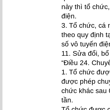
này thì tổ chức
điện.
3. Tổ chức, cá 
theo quy định t
số vô tuyến điệ
11. Sửa đổi, b
“Điều 24. Chuy
1. Tổ chức đượ
được phép chuy
chức khác sau 
tần.
Tổ chức được c