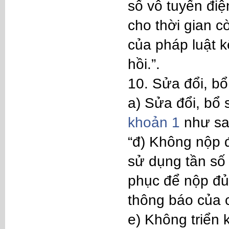
số vô tuyến điệ
cho thời gian c
của pháp luật k
hồi.”.
10. Sửa đổi, b
a) Sửa đổi, bổ
khoản 1
như sa
“đ) Không nộp đ
sử dụng tần số
phục để nộp đủ 
thông báo của 
e) Không triển 