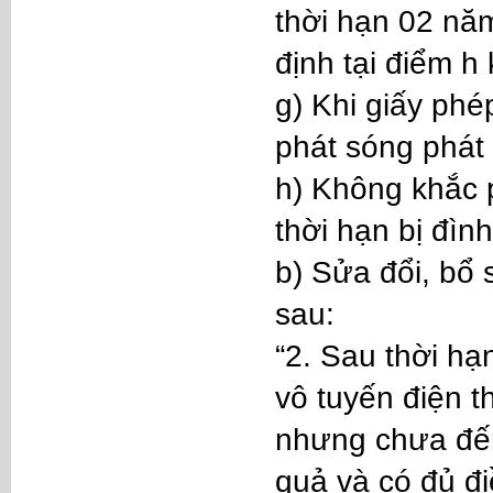
thời hạn 02 nă
định tại điểm h
g) Khi giấy phé
phát sóng phát 
h) Không khắc 
thời hạn bị đìn
b) Sửa đổi, bổ
sau:
“2. Sau thời hạ
vô tuyến điện t
nhưng chưa đến
quả và có đủ đ