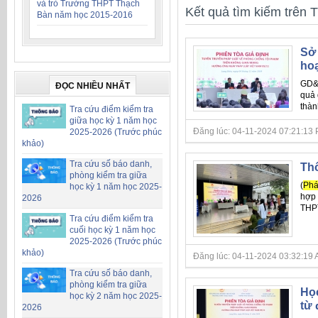
và trò Trường THPT Thạch
Kết quả tìm kiếm trên T
Bàn năm học 2015-2016
Sở 
hoạ
GD&T
ĐỌC NHIỀU NHẤT
quả 
thàn
Tra cứu điểm kiểm tra
giữa học kỳ 1 năm học
Đăng lúc: 04-11-2024 07:21:13 PM 
2025-2026 (Trước phúc
khảo)
Tra cứu số báo danh,
Thô
phòng kiểm tra giữa
(
Ph
học kỳ 1 năm học 2025-
hợp 
2026
THPT
Tra cứu điểm kiểm tra
cuối học kỳ 1 năm học
2025-2026 (Trước phúc
khảo)
Đăng lúc: 04-11-2024 03:32:19 AM 
Tra cứu số báo danh,
phòng kiểm tra giữa
Học
học kỳ 2 năm học 2025-
từ 
2026