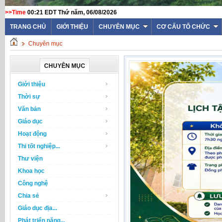
>>Time
00:21 EDT Thứ năm, 06/08/2026
TRANG CHỦ
GIỚI THIỆU
CHUYÊN MỤC
CƠ CẤU TỔ CHỨC
Chuyên mục
CHUYÊN MỤC
Giới thiệu
Thời sự
Văn bản
Giáo dục
Hoạt động
Thi tốt nghiệp...
Thư viện
Khoa học
Công nghệ
Chia sẻ
Giáo dục địa...
Phát triển năng...