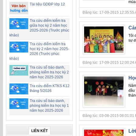
mùa 
Tài liệu GDĐP lớp 12
Đăng lúc: 17-09-2015 12:35:55 A
Tra cứu điểm kiểm tra
giữa học kỳ 2 năm học
Cảm
2025-2026 (Trước phúc
khảo)
Tôi 
sự đ
Tra cứu điểm kiểm tra
học kỳ 2 năm học 2025-
2026 (Trước phúc
khảo)
Đăng lúc: 17-09-2015 12:00:24 A
Tra cứu số báo danh,
phòng kiểm tra học kỳ 2
năm học 2025-2026
Học
Năm 
Tra cứu điểm KTKS K12
đầu 
tháng 5/2026
thán
Tra cứu số báo danh,
phòng kiểm tra học kỳ 1
năm học 2025-2026
Đăng lúc: 03-08-2015 08:01:01 P
Lời
LIÊN KẾT