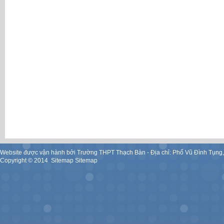
Website được vận hành bởi Trường THPT Thạch Bàn - Địa chỉ: Phố Vũ Đình Tụng
Copyright ©
2014
.
Sitemap
Sitemap