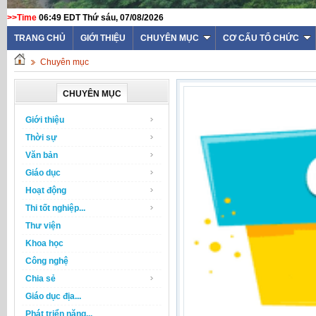
>>Time
06:49 EDT Thứ sáu, 07/08/2026
TRANG CHỦ
GIỚI THIỆU
CHUYÊN MỤC
CƠ CẤU TỔ CHỨC
Chuyên mục
CHUYÊN MỤC
Giới thiệu
Thời sự
Văn bản
Giáo dục
Hoạt động
Thi tốt nghiệp...
Thư viện
Khoa học
Công nghệ
Chia sẻ
Giáo dục địa...
Phát triển năng...