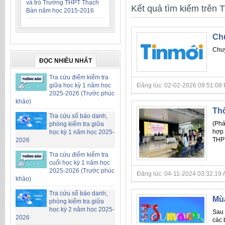
và trò Trường THPT Thạch
Kết quả tìm kiếm trên T
Bàn năm học 2015-2016
Chu
Chu
ĐỌC NHIỀU NHẤT
Tra cứu điểm kiểm tra
giữa học kỳ 1 năm học
Đăng lúc: 02-02-2026 09:51:08 PM 
2025-2026 (Trước phúc
khảo)
Thô
Tra cứu số báo danh,
(Phá
phòng kiểm tra giữa
hợp 
học kỳ 1 năm học 2025-
THPT
2026
Tra cứu điểm kiểm tra
cuối học kỳ 1 năm học
2025-2026 (Trước phúc
Đăng lúc: 04-11-2024 03:32:19 AM 
khảo)
Tra cứu số báo danh,
Mùa
phòng kiểm tra giữa
học kỳ 2 năm học 2025-
Sau 
2026
các 