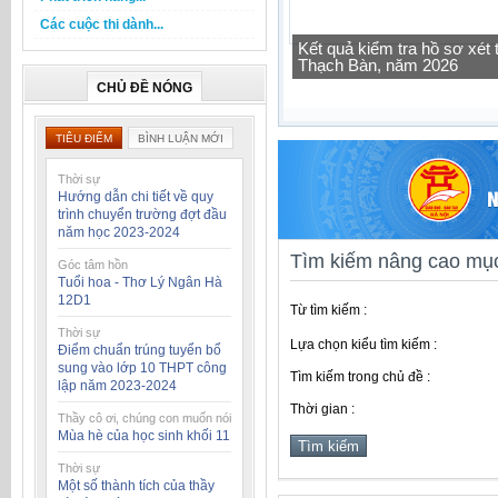
Các cuộc thi dành...
Kết quả kiểm tra hồ sơ xé
Thạch Bàn, năm 2026
CHỦ ĐỀ NÓNG
TIÊU ĐIỂM
BÌNH LUẬN MỚI
Thời sự
Hướng dẫn chi tiết về quy
trình chuyển trường đợt đầu
năm học 2023-2024
Tìm kiếm nâng cao mục
Góc tâm hồn
Tuổi hoa - Thơ Lý Ngân Hà
12D1
Từ tìm kiếm :
Thời sự
Lựa chọn kiểu tìm kiếm :
Điểm chuẩn trúng tuyển bổ
sung vào lớp 10 THPT công
Tìm kiếm trong chủ đề :
lập năm 2023-2024
Thời gian :
Thầy cô ơi, chúng con muốn nói
Mùa hè của học sinh khối 11
Thời sự
Một số thành tích của thầy