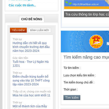
Các cuộc thi dành...
Tra cứu thông tin lớp học 
Thông báo lịch tập trung h
CHỦ ĐỀ NÓNG
TIÊU ĐIỂM
BÌNH LUẬN MỚI
Thời sự
Hướng dẫn chi tiết về quy
trình chuyển trường đợt đầu
năm học 2023-2024
Tìm kiếm nâng cao mục
Góc tâm hồn
Tuổi hoa - Thơ Lý Ngân Hà
12D1
Từ tìm kiếm :
Thời sự
Lựa chọn kiểu tìm kiếm :
Điểm chuẩn trúng tuyển bổ
sung vào lớp 10 THPT công
Tìm kiếm trong chủ đề :
lập năm 2023-2024
Thời gian :
Thầy cô ơi, chúng con muốn nói
Mùa hè của học sinh khối 11
Thời sự
Một số thành tích của thầy