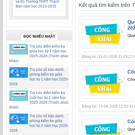
và trò Trường THPT Thạch
Kết quả tìm kiếm trên T
Bàn năm học 2015-2016
Quy
20
Quyế
ĐỌC NHIỀU NHẤT
Tra cứu điểm kiểm tra
giữa học kỳ 1 năm học
2025-2026 (Trước phúc
Đăng lúc: 11-07-2026 11:23:27 PM 
khảo)
Tra cứu số báo danh,
Côn
phòng kiểm tra giữa
học kỳ 1 năm học 2025-
Công
2026
Tra cứu điểm kiểm tra
cuối học kỳ 1 năm học
2025-2026 (Trước phúc
Đăng lúc: 15-04-2026 12:52:31 AM 
khảo)
Tra cứu số báo danh,
phòng kiểm tra giữa
Côn
học kỳ 2 năm học 2025-
Quyế
2026