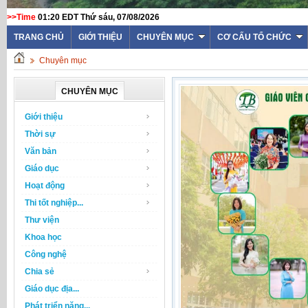
>>Time
01:20 EDT Thứ sáu, 07/08/2026
TRANG CHỦ
GIỚI THIỆU
CHUYÊN MỤC
CƠ CẤU TỔ CHỨC
Chuyên mục
CHUYÊN MỤC
Giới thiệu
Thời sự
Văn bản
Giáo dục
Hoạt động
Thi tốt nghiệp...
Thư viện
Khoa học
Công nghệ
Chia sẻ
Giáo dục địa...
Phát triển năng...