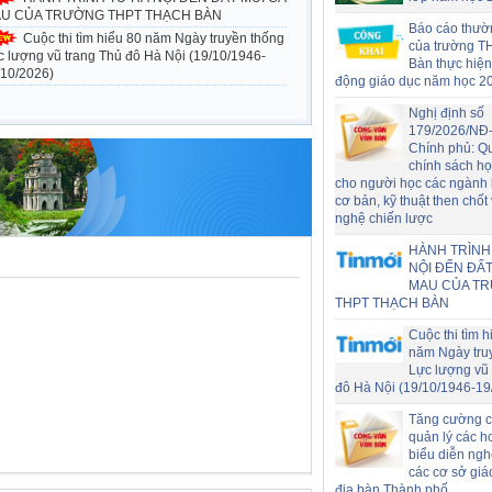
U CỦA TRƯỜNG THPT THẠCH BÀN
Báo cáo thườ
Cuộc thi tìm hiểu 80 năm Ngày truyền thống
của trường T
c lượng vũ trang Thủ đô Hà Nội (19/10/1946-
Bàn thực hiện
/10/2026)
động giáo dục năm học 2
Nghị định số
179/2026/NĐ
Chính phủ: Q
chính sách h
cho người học các ngành
cơ bản, kỹ thuật then chốt
nghệ chiến lược
HÀNH TRÌNH
NỘI ĐẾN ĐẤT
MAU CỦA T
THPT THẠCH BÀN
Cuộc thi tìm h
năm Ngày tru
Lực lượng vũ 
đô Hà Nội (19/10/1946-19
Tăng cường c
quản lý các h
biểu diễn nghệ
các cơ sở giá
địa bàn Thành phố