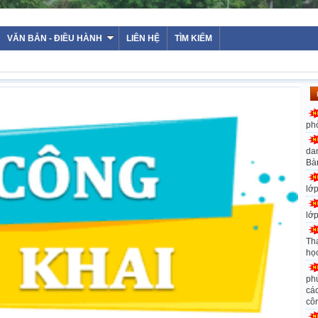
WEB
VĂN BẢN - ĐIỀU HÀNH
LIÊN HỆ
TÌM KIẾM
ph
da
Bà
lớ
lớ
Th
họ
ph
các
cô