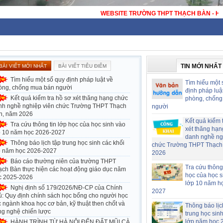
SITE TRƯỜNG THPT THẠCH BÀN - HÀ NỘI - TRƯỜNG THPT CÔNG LẬP ĐẠT 
TIN MỚI NHẤT
BÀI VIẾT MỚI NHẤT
BÀI VIẾT TIÊU ĐIỂM
Tìm hiểu một số quy định pháp luật về
Tìm hiểu một 
òng, chống mua bán người
định pháp luậ
Kết quả kiểm tra hồ sơ xét thăng hạng chức
phòng, chống
nh nghề nghiệp viên chức Trường THPT Thạch
người
n, năm 2026
Kết quả kiểm 
Tra cứu thông tin lớp học của học sinh vào
xét thăng hạn
p 10 năm học 2026-2027
danh nghề ng
Thông báo lịch tập trung học sinh các khối
chức Trường THPT Thạch
p năm học 2026-2027
2026
Báo cáo thường niên của trường THPT
Tra cứu thông 
ạch Bàn thực hiện các hoạt động giáo dục năm
học của học s
c 2025-2026
lớp 10 năm h
Nghị định số 179/2026/NĐ-CP của Chính
2027
ủ: Quy định chính sách học bổng cho người học
 ngành khoa học cơ bản, kỹ thuật then chốt và
Thông báo lịc
ng nghệ chiến lược
trung học sin
lớp năm học 
HÀNH TRÌNH TỪ HÀ NỘI ĐẾN ĐẤT MŨI CÀ