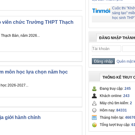
Cuộc thi "Khở
sáng tạo" miề
học sinh THP
ệp viên chức Trường THPT Thạch
 Thạch Bàn, năm 2026...
ĐĂNG NHẬP THÀNH
Quên mật 
hóm môn học lựa chọn năm học
THỐNG KÊ TRUY 
 học 2026-2027...
Đang truy cập:
245
Khách online:
243
Máy chủ tìm kiếm:
2
Hôm nay:
84331
a giới hành chính
Tháng hiện tại:
4667
Tổng lượt truy cập:
6