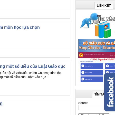
LIÊN KẾT
óm môn học lựa chọn
ung một số điều của Luật Giáo dục
c hội về việc điều chỉnh Chương trình lập
g một số điều của Luật Giáo dục....
TÌM TÀI LIỆU
Search
lũ