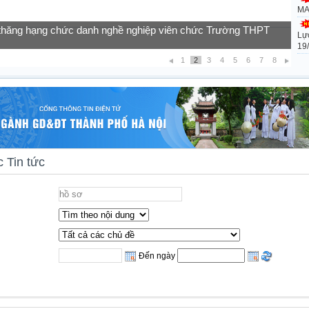
MA
Lự
của học sinh vào lớp 10 năm học 2026-2027
19
1
2
3
4
5
6
7
8
 Tin tức
Đến ngày