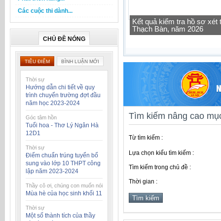
Các cuộc thi dành...
Tra cứu thông tin lớp học 
CHỦ ĐỀ NÓNG
TIÊU ĐIỂM
BÌNH LUẬN MỚI
Thời sự
Hướng dẫn chi tiết về quy
trình chuyển trường đợt đầu
năm học 2023-2024
Tìm kiếm nâng cao mục
Góc tâm hồn
Tuổi hoa - Thơ Lý Ngân Hà
12D1
Từ tìm kiếm :
Thời sự
Lựa chọn kiểu tìm kiếm :
Điểm chuẩn trúng tuyển bổ
sung vào lớp 10 THPT công
Tìm kiếm trong chủ đề :
lập năm 2023-2024
Thời gian :
Thầy cô ơi, chúng con muốn nói
Mùa hè của học sinh khối 11
Thời sự
Một số thành tích của thầy