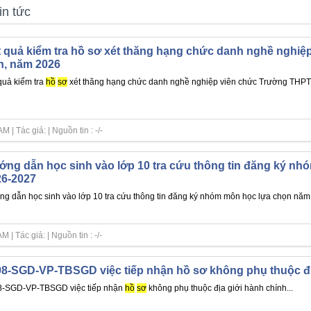
in tức
 quả kiểm tra hồ sơ xét thăng hạng chức danh nghề nghi
n, năm 2026
quả kiểm tra
hồ
sơ
xét thăng hạng chức danh nghề nghiệp viên chức Trường THPT
| Tác giả: | Nguồn tin : -/-
ng dẫn học sinh vào lớp 10 tra cứu thông tin đăng ký n
26-2027
g dẫn học sinh vào lớp 10 tra cứu thông tin đăng ký nhóm môn học lựa chọn năm
| Tác giả: | Nguồn tin : -/-
8-SGD-VP-TBSGD việc tiếp nhận hồ sơ không phụ thuộc đị
8-SGD-VP-TBSGD việc tiếp nhận
hồ
sơ
không phụ thuộc địa giới hành chính...