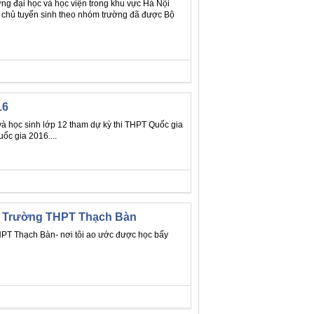
g đại học và học viện trong khu vực Hà Nội
ự chủ tuyển sinh theo nhóm trường đã được Bộ
16
à học sinh lớp 12 tham dự kỳ thi THPT Quốc gia
ốc gia 2016....
 ở Trường THPT Thạch Bàn
 THPT Thạch Bàn- nơi tôi ao ước được học bấy