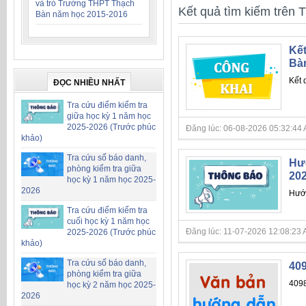
và trò Trường THPT Thạch
Kết quả tìm kiếm trên T
Bàn năm học 2015-2016
Kết
Bà
Kết 
ĐỌC NHIỀU NHẤT
Tra cứu điểm kiểm tra
giữa học kỳ 1 năm học
2025-2026 (Trước phúc
Đăng lúc: 06-08-2026 05:32:44 AM 
khảo)
Tra cứu số báo danh,
Hướ
phòng kiểm tra giữa
20
học kỳ 1 năm học 2025-
2026
Hướn
Tra cứu điểm kiểm tra
cuối học kỳ 1 năm học
Đăng lúc: 11-07-2026 12:08:23 AM 
2025-2026 (Trước phúc
khảo)
Tra cứu số báo danh,
409
phòng kiểm tra giữa
409
học kỳ 2 năm học 2025-
2026