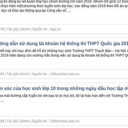
g tin đăng ký xét tuyển Đại học nhóm trường GX năm 2016. Nhóm GX gồm 12 trườn
 thực hiện một phương thức tuyển sinh đại học, cao đẳng năm 2016 theo Đề án t
 dục và Đào tạo thông qua tại Công văn số......
 | Tác giả: Admin | Nguồn tin : tsgx.vn
ng dẫn sử dụng tài khoản hệ thống thi THPT Quốc gia 20
viết này với mục đích để hỗ trợ những học sinh Trường THPT Thạch Bàn – Hà Nội v
2016 hiện đang còn vướng mắc trong việc sử dụng tài khoản hệ thống thi THPT Qu
M | Tác giả: Admin | Nguồn tin : c3thachban.edu.vn
 xúc của học sinh lớp 10 trong những ngày đầu học tập
xa mái trường cấp II gắn bó với bao kí ức học trò, tôi lại háo hức đến với Trường
...
M | Tác giả: Admin | Nguồn tin : c3thachban.edu.vn