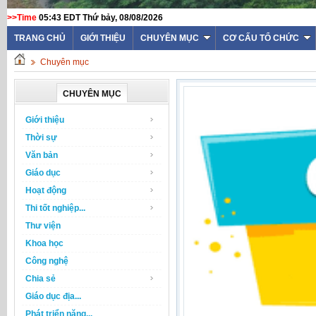
>>Time
05:43 EDT Thứ bảy, 08/08/2026
TRANG CHỦ
GIỚI THIỆU
CHUYÊN MỤC
CƠ CẤU TỔ CHỨC
Chuyên mục
CHUYÊN MỤC
Giới thiệu
Thời sự
Văn bản
Giáo dục
Hoạt động
Thi tốt nghiệp...
Thư viện
Khoa học
Công nghệ
Chia sẻ
Giáo dục địa...
Phát triển năng...