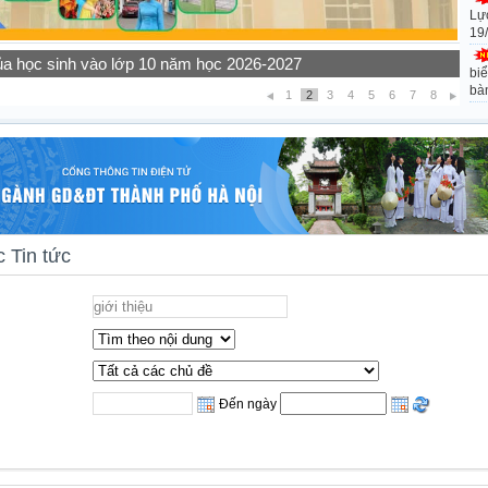
Lự
19
ọc sinh các khối lớp năm học 2026-2027
biể
bà
1
2
3
4
5
6
7
8
 Tin tức
Đến ngày