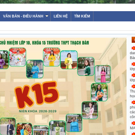
WEBS
VĂN BẢN - ĐIỀU HÀNH
LIÊN HỆ
TÌM KIẾM
da
Bà
lớ
lớ
Th
họ
ph
các
cô
MA