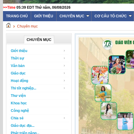
>>Time
05:39 EDT Thứ năm, 06/08/2026
TRANG CHỦ
GIỚI THIỆU
CHUYÊN MỤC
CƠ CẤU TỔ CHỨC
Chuyên mục
CHUYÊN MỤC
Giới thiệu
Thời sự
Văn bản
Giáo dục
Hoạt động
Thi tốt nghiệp...
Thư viện
Khoa học
Công nghệ
Chia sẻ
Giáo dục địa...
Phát triển năng...