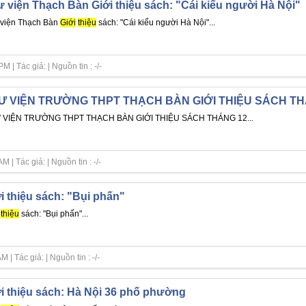
 viện Thạch Bàn Giới thiệu sách: "Cái kiểu người Hà Nội"
viện Thạch Bàn
Giới
thiệu
sách: "Cái kiểu người Hà Nội"...
| Tác giả: | Nguồn tin : -/-
Ư VIỆN TRƯỜNG THPT THẠCH BÀN GIỚI THIỆU SÁCH TH
 VIỆN TRƯỜNG THPT THẠCH BÀN GIỚI THIỆU SÁCH THÁNG 12...
| Tác giả: | Nguồn tin : -/-
i thiệu sách: "Bụi phấn"
thiệu
sách: "Bụi phấn"...
| Tác giả: | Nguồn tin : -/-
i thiệu sách: Hà Nội 36 phố phường