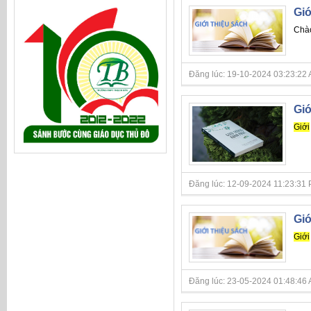
Giớ
Chào
Đăng lúc: 19-10-2024 03:23:22 AM 
Giớ
Giới
Đăng lúc: 12-09-2024 11:23:31 PM 
Giớ
Giới
Đăng lúc: 23-05-2024 01:48:46 AM 