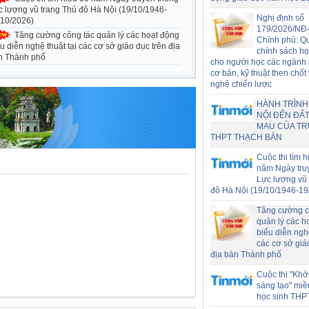
c lượng vũ trang Thủ đô Hà Nội (19/10/1946-
Nghị định số
/10/2026)
179/2026/NĐ
Tăng cường công tác quản lý các hoạt động
Chính phủ: Q
u diễn nghệ thuật tại các cơ sở giáo dục trên địa
chính sách h
n Thành phố
cho người học các ngành
cơ bản, kỹ thuật then chốt
nghệ chiến lược
HÀNH TRÌNH
NỘI ĐẾN ĐẤT
MAU CỦA T
THPT THẠCH BÀN
Cuộc thi tìm h
năm Ngày tru
Lực lượng vũ 
đô Hà Nội (19/10/1946-19
Tăng cường c
quản lý các h
biểu diễn nghệ
các cơ sở giá
địa bàn Thành phố
Cuộc thi "Khở
sáng tạo" miề
học sinh THP