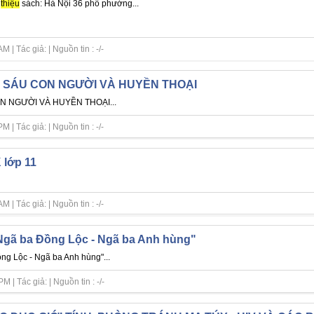
thiệu
sách: Hà Nội 36 phố phường...
| Tác giả: | Nguồn tin : -/-
THỊ SÁU CON NGƯỜI VÀ HUYỀN THOẠI
ON NGƯỜI VÀ HUYỀN THOẠI...
| Tác giả: | Nguồn tin : -/-
 lớp 11
| Tác giả: | Nguồn tin : -/-
"Ngã ba Đồng Lộc - Ngã ba Anh hùng"
g Lộc - Ngã ba Anh hùng"...
| Tác giả: | Nguồn tin : -/-