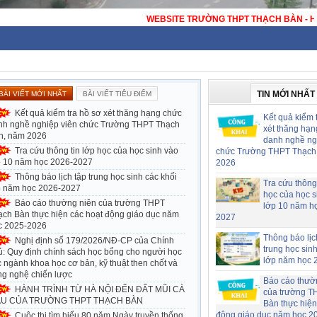
ITE TRƯỜNG THPT THẠCH BÀN - HÀ NỘI - TRƯỜNG THPT CÔNG LẬP ĐẠT 
TIN MỚI NHẤT
BÀI VIẾT MỚI NHẤT
BÀI VIẾT TIÊU ĐIỂM
Kết quả kiểm tra hồ sơ xét thăng hạng chức
Kết quả kiểm 
nh nghề nghiệp viên chức Trường THPT Thạch
xét thăng hạn
n, năm 2026
danh nghề ng
Tra cứu thông tin lớp học của học sinh vào
chức Trường THPT Thạch
p 10 năm học 2026-2027
2026
Thông báo lịch tập trung học sinh các khối
Tra cứu thông 
p năm học 2026-2027
học của học s
Báo cáo thường niên của trường THPT
lớp 10 năm h
ạch Bàn thực hiện các hoạt động giáo dục năm
2027
c 2025-2026
Thông báo lịc
Nghị định số 179/2026/NĐ-CP của Chính
trung học sin
ủ: Quy định chính sách học bổng cho người học
lớp năm học 
 ngành khoa học cơ bản, kỹ thuật then chốt và
ng nghệ chiến lược
Báo cáo thườ
HÀNH TRÌNH TỪ HÀ NỘI ĐẾN ĐẤT MŨI CÀ
của trường T
U CỦA TRƯỜNG THPT THẠCH BÀN
Bàn thực hiện
động giáo dục năm học 2
Cuộc thi tìm hiểu 80 năm Ngày truyền thống