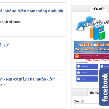
LIÊN KẾT
i phóng Miền nam thống nhất đất
nhất đất nước...
ổi 20"
n - Người thầy của muôn đời"
ời"...
TÌM TÀI LIỆU
Search