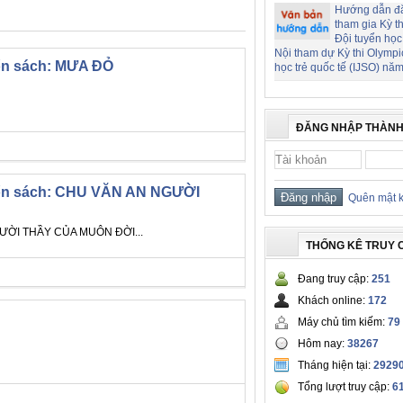
Hướng dẫn đ
tham gia Kỳ t
Đội tuyển học
Nội tham dự Kỳ thi Olymp
uốn sách: MƯA ĐỎ
học trẻ quốc tế (IJSO) nă
ĐĂNG NHẬP THÀNH
cuốn sách: CHU VĂN AN NGƯỜI
Quên mật 
ƯỜI THẦY CỦA MUÔN ĐỜI...
THỐNG KÊ TRUY 
Đang truy cập:
251
Khách online:
172
Máy chủ tìm kiếm:
79
Hôm nay:
38267
Tháng hiện tại:
2929
Tổng lượt truy cập:
6