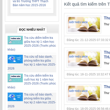
và trò Trường THPT Thạch
Kết quả tìm kiếm trên T
Bàn năm học 2015-2016
Thư
Thư 
ĐỌC NHIỀU NHẤT
Tra cứu điểm kiểm tra
Đăng lúc: 21-12-2025 07:33:32 PM 
giữa học kỳ 1 năm học
2025-2026 (Trước phúc
khảo)
Thư
Tra cứu số báo danh,
TH
phòng kiểm tra giữa
Thư 
học kỳ 1 năm học 2025-
2026
Đăng lúc: 18-11-2025 10:32:47 PM 
Tra cứu điểm kiểm tra
cuối học kỳ 1 năm học
2025-2026 (Trước phúc
Thư
khảo)
Thư 
Tra cứu số báo danh,
phòng kiểm tra giữa
học kỳ 2 năm học 2025-
2026
Đăng lúc: 18-05-2025 06:56:46 AM 