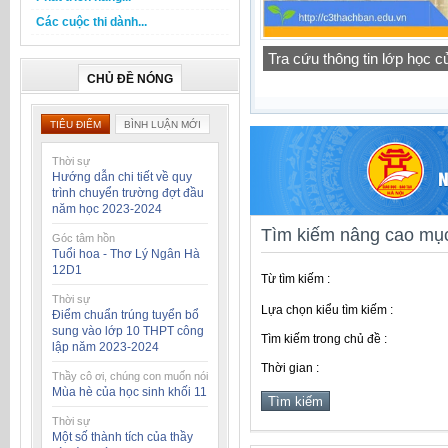
Các cuộc thi dành...
Thông báo lịch tập trung h
CHỦ ĐỀ NÓNG
TIÊU ĐIỂM
BÌNH LUẬN MỚI
Thời sự
Hướng dẫn chi tiết về quy
trình chuyển trường đợt đầu
năm học 2023-2024
Tìm kiếm nâng cao mục
Góc tâm hồn
Tuổi hoa - Thơ Lý Ngân Hà
12D1
Từ tìm kiếm :
Thời sự
Lựa chọn kiểu tìm kiếm :
Điểm chuẩn trúng tuyển bổ
sung vào lớp 10 THPT công
Tìm kiếm trong chủ đề :
lập năm 2023-2024
Thời gian :
Thầy cô ơi, chúng con muốn nói
Mùa hè của học sinh khối 11
Thời sự
Một số thành tích của thầy