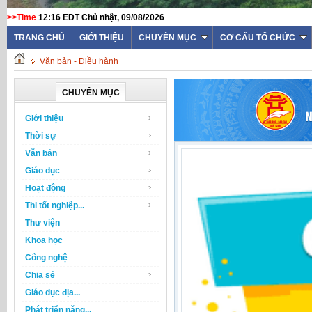
>>Time
12:16 EDT Chủ nhật, 09/08/2026
TRANG CHỦ
GIỚI THIỆU
CHUYÊN MỤC
CƠ CẤU TỔ CHỨC
Văn bản - Điều hành
CHUYÊN MỤC
Giới thiệu
Thời sự
Văn bản
Giáo dục
Hoạt động
Thi tốt nghiệp...
Thư viện
Khoa học
Công nghệ
Chia sẻ
Giáo dục địa...
Phát triển năng...