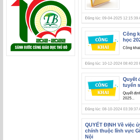
Đăng lúc: 09-04-2025 12:15:39 AM 
Công k
học 20
Công khai
Đăng lúc: 10-12-2024 08:40:20 PM 
Quyết đ
tuyển 
Quyết địn
2025...
Đăng lúc: 08-10-2024 03:39:37 AM 
QUYẾT ĐỊNH Về việc ủy
chính thuộc lĩnh vực G
Nội