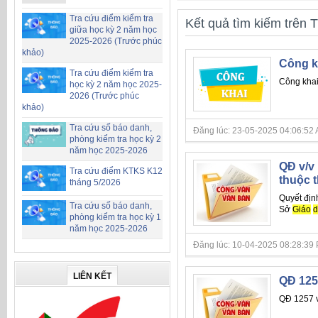
Tra cứu điểm kiểm tra
Kết quả tìm kiếm trên T
giữa học kỳ 2 năm học
2025-2026 (Trước phúc
khảo)
Công kh
Tra cứu điểm kiểm tra
Công khai
học kỳ 2 năm học 2025-
2026 (Trước phúc
khảo)
Tra cứu số báo danh,
Đăng lúc: 23-05-2025 04:06:52 AM 
phòng kiểm tra học kỳ 2
năm học 2025-2026
QĐ v/v
Tra cứu điểm KTKS K12
thuộc 
tháng 5/2026
Quyết địn
Tra cứu số báo danh,
Sở
Giáo
d
phòng kiểm tra học kỳ 1
năm học 2025-2026
Đăng lúc: 10-04-2025 08:28:39 PM 
LIÊN KẾT
QĐ 125
QĐ 1257 v