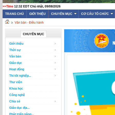
>>Time
12:32 EDT Chủ nhật, 09/08/2026
TRANG CHỦ
GIỚI THIỆU
CHUYÊN MỤC
CƠ CẤU TỔ CHỨC
Văn bản - Điều hành
CHUYÊN MỤC
Giới thiệu
Thời sự
Văn bản
Giáo dục
Hoạt động
Thi tốt nghiệp...
Thư viện
Khoa học
Công nghệ
Chia sẻ
Giáo dục địa...
Phát triển năng...