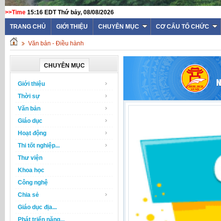
>>Time
15:16 EDT Thứ bảy, 08/08/2026
TRANG CHỦ
GIỚI THIỆU
CHUYÊN MỤC
CƠ CẤU TỔ CHỨC
Văn bản - Điều hành
CHUYÊN MỤC
Giới thiệu
Thời sự
Văn bản
Giáo dục
Hoạt động
Thi tốt nghiệp...
Thư viện
Khoa học
Công nghệ
Chia sẻ
Giáo dục địa...
Phát triển năng...