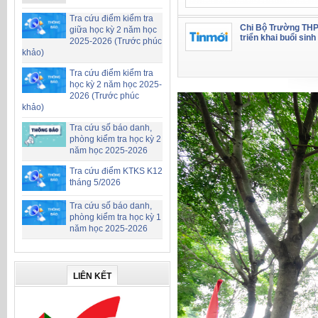
Tra cứu điểm kiểm tra
Chi Bộ Trường THP
giữa học kỳ 2 năm học
triển khai buổi sinh 
2025-2026 (Trước phúc
khảo)
Tra cứu điểm kiểm tra
học kỳ 2 năm học 2025-
2026 (Trước phúc
khảo)
Tra cứu số báo danh,
phòng kiểm tra học kỳ 2
năm học 2025-2026
Tra cứu điểm KTKS K12
tháng 5/2026
Tra cứu số báo danh,
phòng kiểm tra học kỳ 1
năm học 2025-2026
LIÊN KẾT