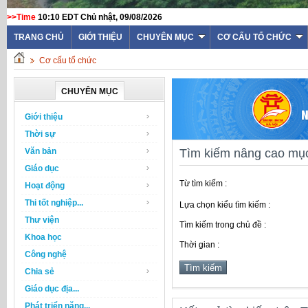
>>Time
10:10 EDT Chủ nhật, 09/08/2026
TRANG CHỦ
GIỚI THIỆU
CHUYÊN MỤC
CƠ CẤU TỔ CHỨC
Cơ cấu tổ chức
CHUYÊN MỤC
Giới thiệu
Thời sự
Văn bản
Tìm kiếm nâng cao mục
Giáo dục
Từ tìm kiếm :
Hoạt động
Thi tốt nghiệp...
Lựa chọn kiểu tìm kiếm :
Thư viện
Tìm kiếm trong chủ đề :
Khoa học
Thời gian :
Công nghệ
Chia sẻ
Giáo dục địa...
Phát triển năng...